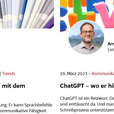
Ar
Lei
|
Trends
29. März 2023 –
Kommunika
h mit dem
ChatGPT – wo er hil
ChatGPT ist ein Reizwort. De
und enttäuscht da. Und manc
ung. Er kann Sprachbefehle
Schreibprozess unterstützen.
kommunikative Fähigkeit