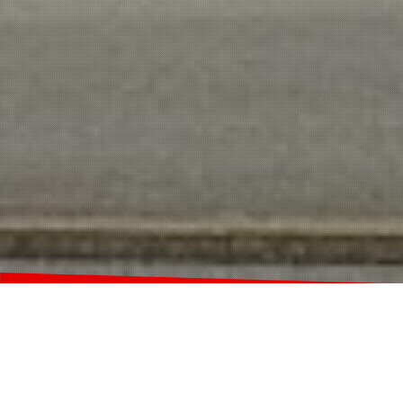
PRINTMANAGEMENT VON A BIS Z
MEDIENVORSTUFE MIT PRINTDESIGN UND
GRAFIK • KORREKTORAT, LEKTORAT UND TEXT •
VERLAG MIT VERBANDS- UND
FACHZEITSCHRIFTEN • OFFSET- UND