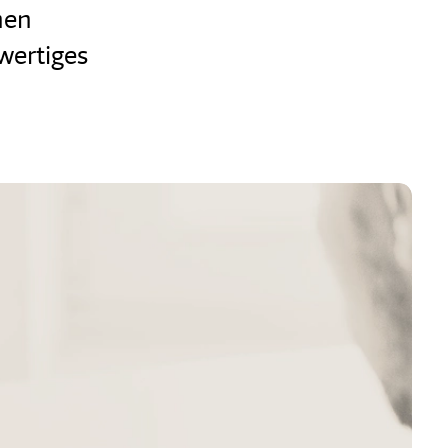
hen
hwertiges