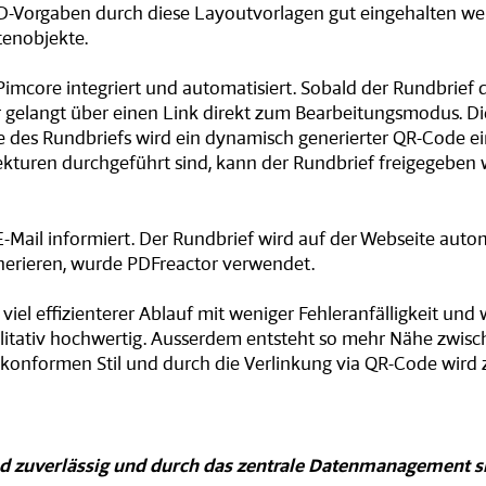
D-Vorgaben durch diese Layoutvorlagen gut eingehalten we
tenobjekte.
imcore integriert und automatisiert. Sobald der Rundbrief dur
r gelangt über einen Link direkt zum Bearbeitungsmodus. Di
e des Rundbriefs wird ein dynamisch generierter QR-Code ei
rekturen durchgeführt sind, kann der Rundbrief freigegeben
E-Mail informiert. Der Rundbrief wird auf der Webseite auto
erieren, wurde PDFreactor verwendet.
iel effizienterer Ablauf mit weniger Fehleranfälligkeit und 
 qualitativ hochwertig. Ausserdem entsteht so mehr Nähe zw
D-konformen Stil und durch die Verlinkung via QR-Code wird 
 und zuverlässig und durch das zentrale Datenmanagement