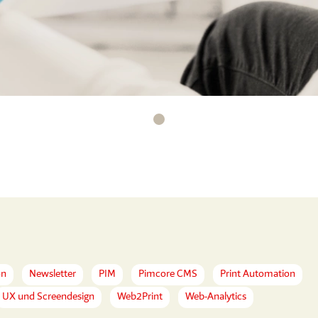
on
Newsletter
PIM
Pimcore CMS
Print Automation
UX und Screendesign
Web2Print
Web-Analytics