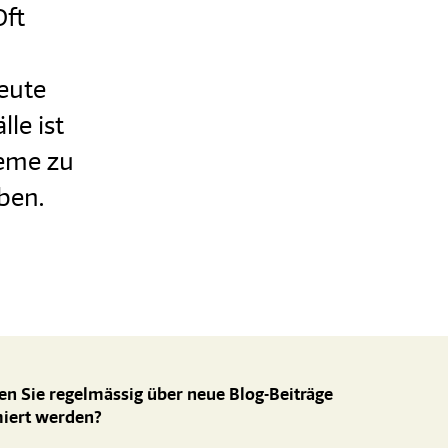
Oft
eute
le ist
eme zu
aben.
n Sie regelmässig über neue Blog-Beiträge
miert werden?